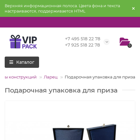
Верхняя информационная полоса. Цвета фона и текста
настраиваются, поддерживается HTML
+7 495 518 22 78
+7 925 518 22 78
0
Каталог
ипы конструкций
Ларец
Подарочная упаковка для приза
Подарочная упаковка для приза