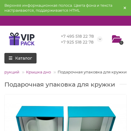
Верхняя информационная полоса. Цвета фона и текста
настраиваются, поддерживается HTML
+7 495 518 22 78
+7 925 518 22 78
0
Каталог
нструкций
Крышка дно
Подарочная упаковка для кружки
Подарочная упаковка для кружки