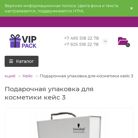
Верхняя информационная полоса. Цвета фона и текста
настраиваются, поддерживается HTML
+7 495 518 22 78
+7 925 518 22 78
0
Каталог
трукций
Кейс
Подарочная упаковка для косметики кейс 3
Подарочная упаковка для
косметики кейс 3