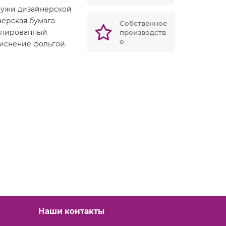
ружи дизайнерской
нерская бумага
Собственное
рапированный
производств
о
тиснение фольгой.
Наши контакты